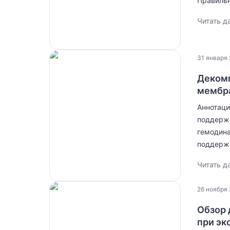
Правильн
Читать д
31 января 
Декомп
мембра
Аннотаци
поддержк
гемодина
поддержк
Читать д
26 ноября 
Обзор 
при эк