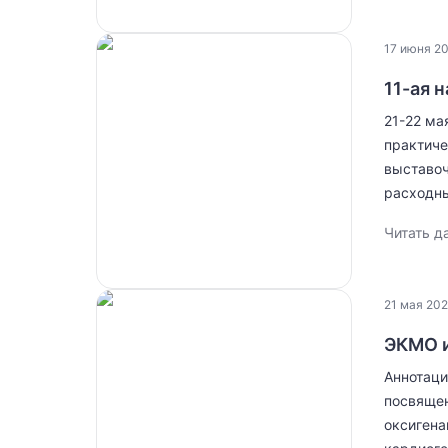
17 июня 20
11-ая 
21-22 ма
практиче
выставоч
расходны
Читать д
21 мая 202
ЭКМО 
Аннотаци
посвящен
оксигена