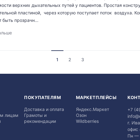
ости верхних дыхательных путей у пациентов. Простая констру
тельной пластиной, через которую поступает поток воздуха. К
т быть прозрачн...
альше
1
2
3
Я
ПОКУПАТЕЛЯМ
МАРКЕТПЛЕЙСЫ
КОН
Доставка и оплата
Яндекс.Маркет
+7 (4
м лицам
Грамоты и
Озон
info@
и
рекомендации
Wildberries
г. Ив
офис
Пн — 