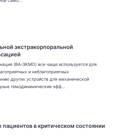
ое само...
льной экстракорпоральной
ьсацией
нация (ВА-ЭКМО) все чаще используется для
агоприятных и неблагоприятных
анию других устройств для механической
дные гемодинамические эфф...
 пациентов в критическом состоянии