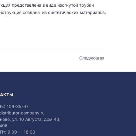
кция представлена в виде изогнутой трубки
онструкция создана из синтетических материалов,
Следующая
ТАКТЫ
95) 109-35-97
distributor-company.ru
аново, ул. 10 Августа, дом 43,
 406
Пт: 9:00 — 18:00