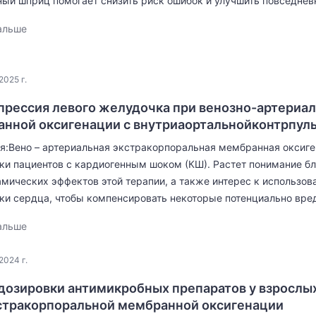
ый шприц помогает снизить риск ошибок и улучшить повседневн
альше
2025 г.
рессия левого желудочка при венозно-артериа
нной оксигенации с внутриаортальнойконтрпул
я:Вено – артериальная экстракорпоральная мембранная оксиге
и пациентов с кардиогенным шоком (КШ). Растет понимание бл
мических эффектов этой терапии, а также интерес к использов
и сердца, чтобы компенсировать некоторые потенциально вре
альше
2024 г.
дозировки антимикробных препаратов у взрослых
стракорпоральной мембранной оксигенации