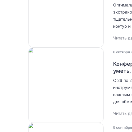
Оптималь
экстрако
тщательн
контур и
Читать д
8 октября 
Конфер
уметь,
С 26 по 
инструме
важным э
для обме
Читать д
9 сентября