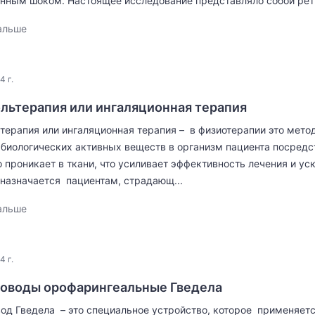
нным шоком. Настоящее исследование представляло собой ретр
альше
4 г.
льтерапия или ингаляционная терапия
терапия или ингаляционная терапия – в физиотерапии это мето
 биологических активных веществ в организм пациента посред
 проникает в ткани, что усиливает эффективность лечения и у
назначается пациентам, страдающ...
альше
4 г.
оводы орофарингеальные Гведела
од Гведела – это специальное устройство, которое применяет