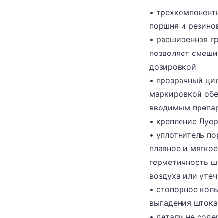
• трехкомпонентн
поршня и резино
• расширенная гр
позволяет смеши
дозировкой
• прозрачный ци
маркировкой обе
вводимым препа
• крепление Луер 
• уплотнитель п
плавное и мягко
герметичность ш
воздуха или уте
• стопорное кол
выпадения штока
• детали не соде