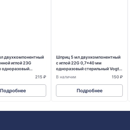
мл двухкомпонентный
Шприц 5 мл двухкомпонентный
нной иглой 23G
с иглой 22G 0,7x40 мм
м одноразовый
одноразовый стерильный Vogt
й Vogt Medical
Medical Германия
215 ₽
В наличии
150 ₽
Подробнее
Подробнее