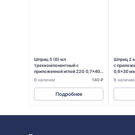
Шприц 5 (6) мл
Шприц 2 
трехкомпонентный с
с приложе
приложенной иглой 22G 0,7x40
0,6x30 м
мм одноразовый стерильный
стерильны
В наличии
140 ₽
В наличии
Vogt Medical
Германия
Подробнее