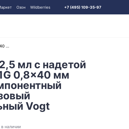
Маркет
Озон
Wildberries
+7 (495) 109-35-97
0 ...
,5 мл с надетой
1G 0,8x40 мм
мпонентный
зовый
ьный Vogt
 в наличии