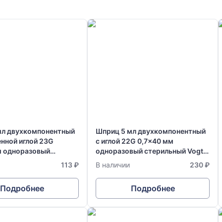
мл двухкомпонентный
Шприц 5 мл двухкомпонентный
нной иглой 23G
с иглой 22G 0,7x40 мм
м одноразовый
одноразовый стерильный Vogt
й Vogt Medical
Medical Германия
113 ₽
В наличии
230 ₽
Подробнее
Подробнее