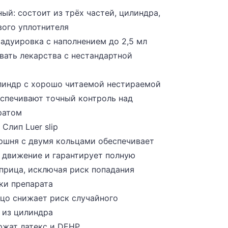
ый: состоит из трёх частей, цилиндра,
вого уплотнителя
адуировка с наполнением до 2,5 мл
вать лекарства с нестандартной
линдр с хорошо читаемой нестираемой
спечивают точный контроль над
ратом
Слип Luer slip
оршня с двумя кольцами обеспечивает
е движение и гарантирует полную
прица, исключая риск попадания
чки препарата
ьцо снижает риск случайного
 из цилиндра
ржат латекс и DEHP