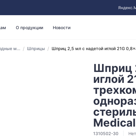
Яндекс.
цам
О продукции
Новости
/
/
дные м...
Шприцы
Шприц 2,5 мл с надетой иглой 21G 0,8x4
Шприц 2
иглой 2
трехко
однора
стерил
Medical
1310502-30
Нет