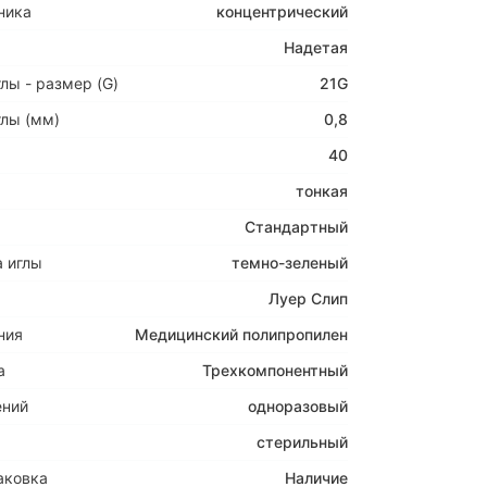
ника
концентрический
Надетая
лы - размер (G)
21G
лы (мм)
0,8
40
тонкая
Стандартный
 иглы
темно-зеленый
Луер Слип
ния
Медицинский полипропилен
а
Трехкомпонентный
ений
одноразовый
стерильный
аковка
Наличие