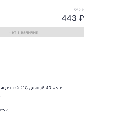
552 ₽
443 ₽
Нет в наличии
иц иглой 21G длиной 40 мм и
.
штук.