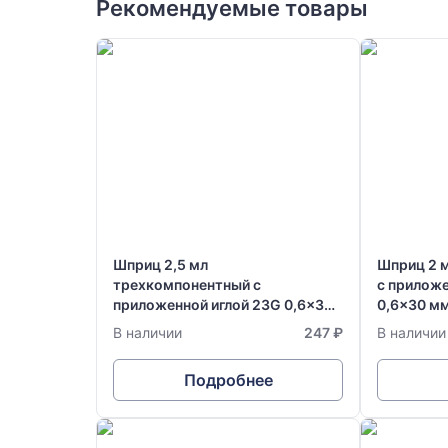
Рекомендуемые товары
Шприц 2,5 мл
Шприц 2 
трехкомпонентный с
с приложе
приложенной иглой 23G 0,6x30
0,6x30 м
мм одноразовый стерильный
стерильны
В наличии
247 ₽
В наличии
Vogt Medical
Германия
Подробнее