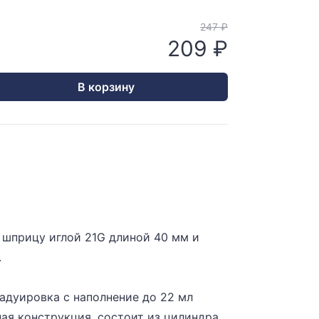
247 ₽
209 ₽
В корзину
 шприцу иглой 21G длиной 40 мм и
.
адуировка с наполнение до 22 мл
ая конструкция, состоит из цилиндра