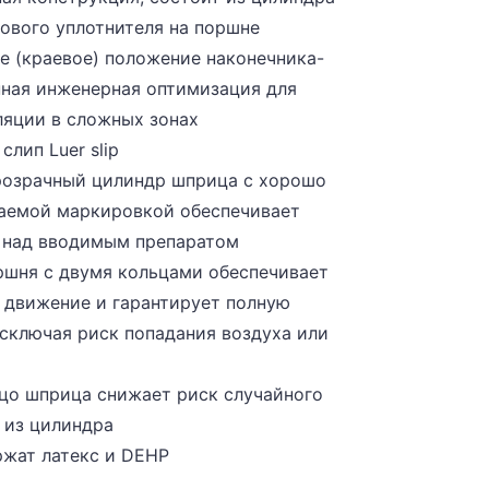
ового уплотнителя на поршне
е (краевое) положение наконечника-
нная инженерная оптимизация для
ляции в сложных зонах
слип Luer slip
розрачный цилиндр шприца с хорошо
аемой маркировкой обеспечивает
 над вводимым препаратом
оршня с двумя кольцами обеспечивает
е движение и гарантирует полную
исключая риск попадания воздуха или
а
ьцо шприца снижает риск случайного
 из цилиндра
ржат латекс и DEHP