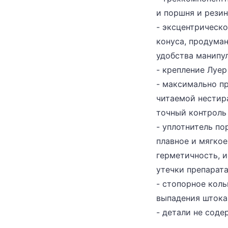
и поршня и резин
- эксцентрическо
конуса, продума
удобства манипу
- крепление Луер 
- максимально п
читаемой нестир
точный контроль
- уплотнитель п
плавное и мягко
герметичность, 
утечки препарат
- стопорное кол
выпадения штока
- детали не соде