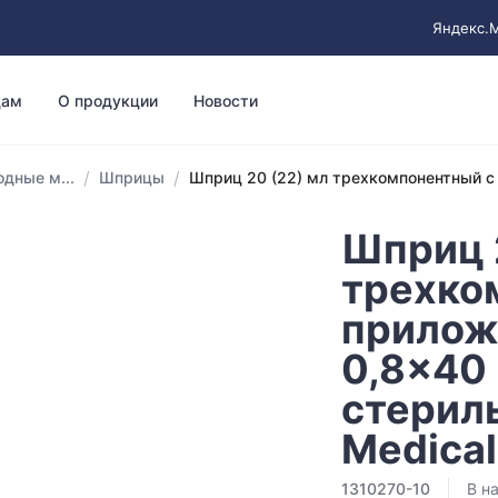
Яндекс.
цам
О продукции
Новости
/
/
дные м...
Шприцы
Шприц 20 (22) мл трехкомпонентный с 
Шприц 
трехко
прилож
0,8x40
стерил
Medical
1310270-10
В н