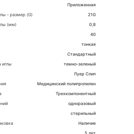
Приложенная
лы - размер (G)
21G
лы (мм)
0,8
40
тонкая
Стандартный
 иглы
темно-зеленый
Луер Слип
ния
Медицинский полипропилен
а
Трехкомпонентный
ений
одноразовый
стерильный
аковка
Наличие
5 лет