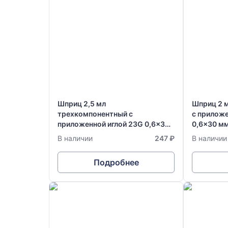
Шприц 2,5 мл
Шприц 2 
трехкомпонентный с
с приложе
приложенной иглой 23G 0,6x30
0,6x30 м
мм одноразовый стерильный
стерильны
В наличии
247 ₽
В наличии
Vogt Medical
Германия
Подробнее