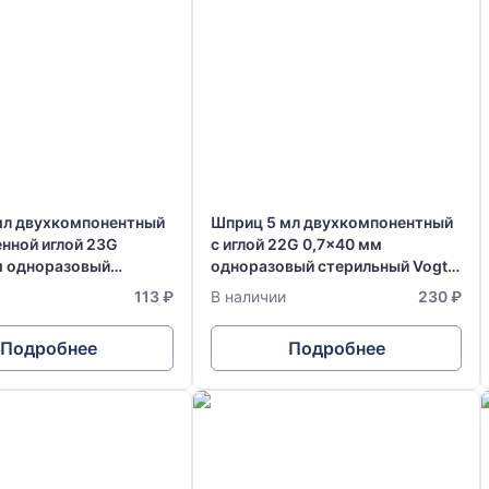
мл двухкомпонентный
Шприц 5 мл двухкомпонентный
нной иглой 23G
с иглой 22G 0,7x40 мм
м одноразовый
одноразовый стерильный Vogt
й Vogt Medical
Medical Германия
113 ₽
В наличии
230 ₽
Подробнее
Подробнее