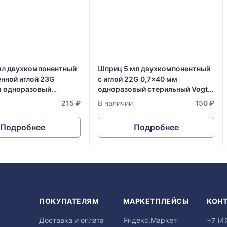
мл двухкомпонентный
Шприц 5 мл двухкомпонентный
нной иглой 23G
с иглой 22G 0,7x40 мм
м одноразовый
одноразовый стерильный Vogt
й Vogt Medical
Medical Германия
215 ₽
В наличии
150 ₽
Подробнее
Подробнее
Я
ПОКУПАТЕЛЯМ
МАРКЕТПЛЕЙСЫ
КОН
Доставка и оплата
Яндекс.Маркет
+7 (4