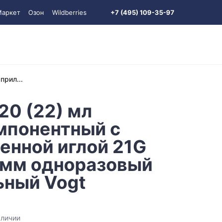
Маркет
Озон
Wildberries
+7 (495) 109-35-97
прил...
20 (22) мл
мпонентный с
енной иглой 21G
 мм одноразовый
ьный Vogt
аличии