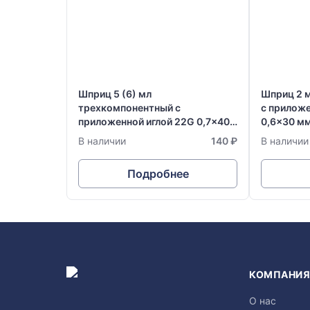
Шприц 5 (6) мл
Шприц 2 
трехкомпонентный с
с приложе
приложенной иглой 22G 0,7x40
0,6x30 м
мм одноразовый стерильный
стерильны
В наличии
140 ₽
В наличии
Vogt Medical
Германия
Подробнее
КОМПАНИ
О нас