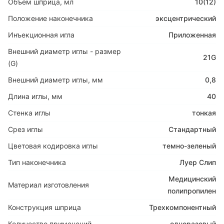
Объем шприца, мл
10(12)
Положение наконечника
эксцентрический
Инъекционная игла
Приложенная
Внешний диаметр иглы - размер
21G
(G)
Внешний диаметр иглы, мм
0,8
Длина иглы, мм
40
Стенка иглы
тонкая
Срез иглы
Стандартный
Цветовая кодировка иглы
темно-зеленый
Тип наконечника
Луер Слип
Медицинский
Материал изготовления
полипропилен
Конструкция шприца
Трехкомпонентный
Количество применений
одноразовый