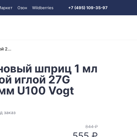
Маркет
Озон
Wildberries
+7 (495) 109-35-97
й 2...
новый шприц 1 мл
ой иглой 27G
мм U100 Vogt
д заказ
844 ₽
555 ₽