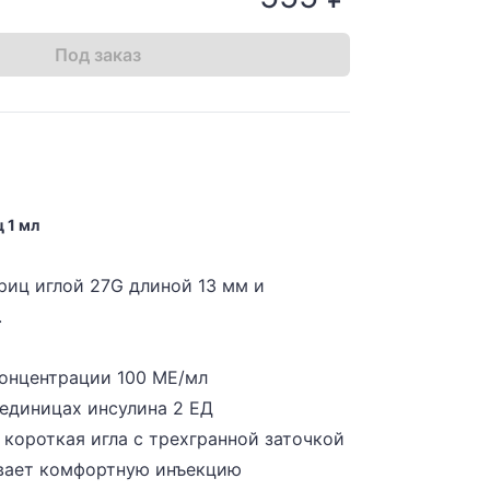
Под заказ
 1 мл
риц иглой 27G длиной 13 мм и
.
концентрации 100 МЕ/мл
 единицах инсулина 2 ЕД
 короткая игла с трехгранной заточкой
вает комфортную инъекцию