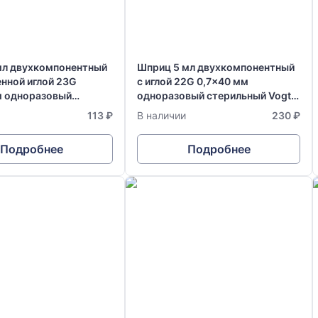
мл двухкомпонентный
Шприц 5 мл двухкомпонентный
нной иглой 23G
с иглой 22G 0,7x40 мм
м одноразовый
одноразовый стерильный Vogt
й Vogt Medical
Medical Германия
113 ₽
В наличии
230 ₽
Подробнее
Подробнее