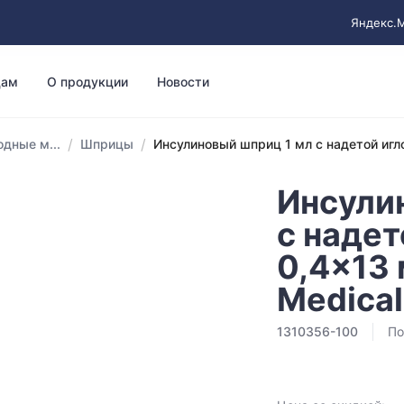
Яндекс.
цам
О продукции
Новости
/
/
дные м...
Шприцы
Инсулиновый шприц 1 мл с надетой игло
Инсули
с надет
0,4x13 
Medical
1310356-100
По