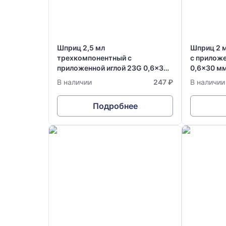
Шприц 2,5 мл
Шприц 2 
трехкомпонентный с
с приложе
приложенной иглой 23G 0,6x30
0,6x30 м
мм одноразовый стерильный
стерильны
В наличии
247 ₽
В наличии
Vogt Medical
Германия
Подробнее