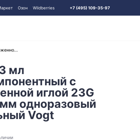
Маркет
Озон
Wildberries
+7 (495) 109-35-97
женно...
3 мл
мпонентный с
енной иглой 23G
 мм одноразовый
ьный Vogt
аличии