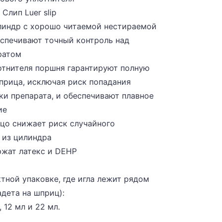
 Слип Luer slip
линдр с хорошо читаемой нестираемой
спечивают точный контроль над
ратом
лотнителя поршня гарантируют полную
прица, исключая риск попадания
ки препарата, и обеспечивают плавное
ие
ьцо снижает риск случайного
 из цилиндра
ржат латекс и DEHP
тной упаковке, где игла лежит рядом
адета на шприц):
, 12 мл и 22 мл.