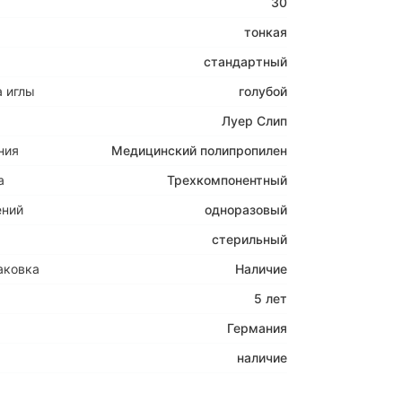
30
тонкая
стандартный
 иглы
голубой
Луер Слип
ния
Медицинский полипропилен
а
Трехкомпонентный
ений
одноразовый
стерильный
аковка
Наличие
5 лет
Германия
наличие