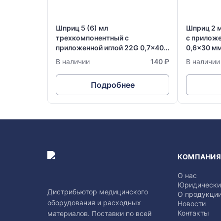
Шприц 5 (6) мл
Шприц 2 
трехкомпонентный с
с приложе
приложенной иглой 22G 0,7x40
0,6x30 м
мм одноразовый стерильный
стерильны
В наличии
140 ₽
В наличии
Vogt Medical
Германия
Подробнее
КОМПАНИ
О нас
Юридически
Дистрибьютор медицинского
О продукци
оборудования и расходных
Новости
Контакты
материалов. Поставки по всей