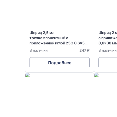
Шприц 2,5 мл
Шприц 2 
трехкомпонентный с
с приложе
приложенной иглой 23G 0,6x30
0,6x30 м
мм одноразовый стерильный
стерильны
В наличии
247 ₽
В наличии
Vogt Medical
Германия
Подробнее