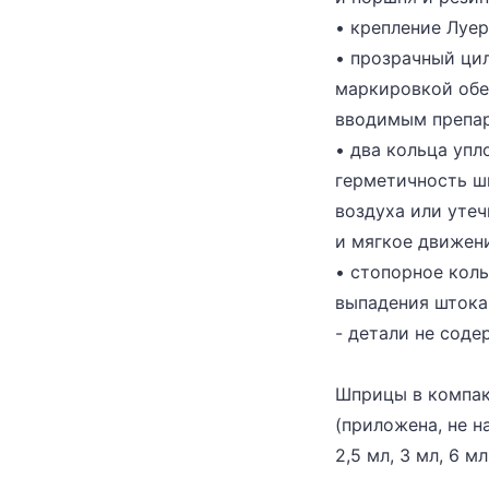
• крепление Луер
• прозрачный ци
маркировкой обе
вводимым препа
• два кольца уп
герметичность ш
воздуха или утеч
и мягкое движен
• стопорное кол
выпадения штока
- детали не соде
Шприцы в компак
(приложена, не н
2,5 мл, 3 мл, 6 мл