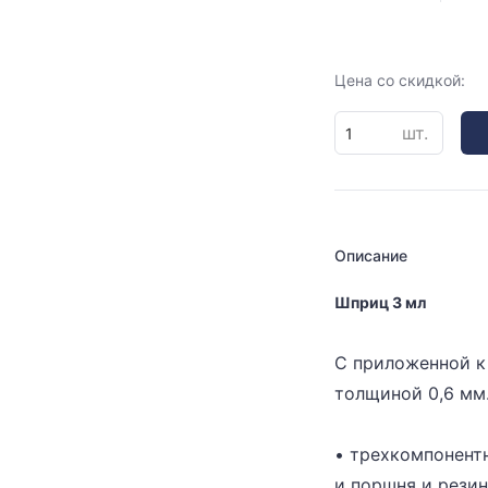
Цена со скидкой:
шт.
Описание
Шприц 3 мл
С приложенной к
толщиной 0,6 мм
• трехкомпонентн
и поршня и рези