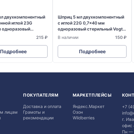
мл двухкомпонентный
Шприц 5 мл двухкомпонентный
нной иглой 23G
с иглой 22G 0,7x40 мм
м одноразовый
одноразовый стерильный Vogt
й Vogt Medical
Medical Германия
215 ₽
В наличии
150 ₽
Подробнее
Подробнее
Я
ПОКУПАТЕЛЯМ
МАРКЕТПЛЕЙСЫ
КОН
Доставка и оплата
Яндекс.Маркет
+7 (4
м лицам
Грамоты и
Озон
info@
и
рекомендации
Wildberries
г. Ив
офис
Пн — 