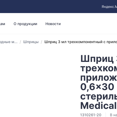
Яндекс.
цам
О продукции
Новости
/
/
дные м...
Шприцы
Шприц 3 мл трехкомпонентный с прило
Шприц 
трехко
прилож
0,6x30
стерил
Medical
1310261-20
В н