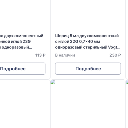
мл двухкомпонентный
Шприц 5 мл двухкомпонентный
нной иглой 23G
с иглой 22G 0,7x40 мм
м одноразовый
одноразовый стерильный Vogt
й Vogt Medical
Medical Германия
113 ₽
В наличии
230 ₽
Подробнее
Подробнее