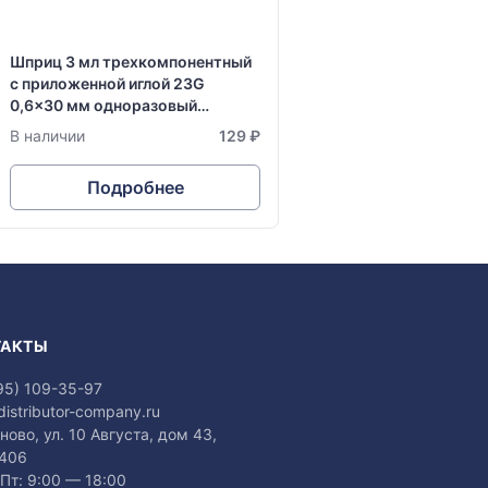
Шприц 3 мл трехкомпонентный
с приложенной иглой 23G
0,6x30 мм одноразовый
стерильный Vogt Medical
В наличии
129 ₽
Подробнее
ТАКТЫ
95) 109-35-97
distributor-company.ru
аново, ул. 10 Августа, дом 43,
 406
Пт: 9:00 — 18:00