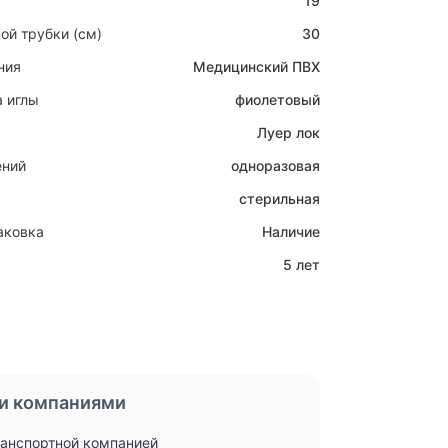
19
ой трубки (см)
30
ния
Медицинский ПВХ
 иглы
фиолетовый
Луер лок
ений
одноразовая
стерильная
аковка
Наличие
5 лет
и компаниями
ранспортной компанией