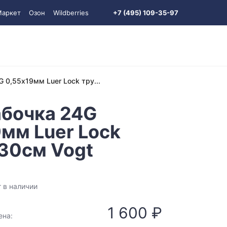
Маркет
Озон
Wildberries
+7 (495) 109-35-97
 0,55х19мм Luer Lock тру...
абочка 24G
мм Luer Lock
 30см Vogt
 в наличии
1 600 ₽
ена: