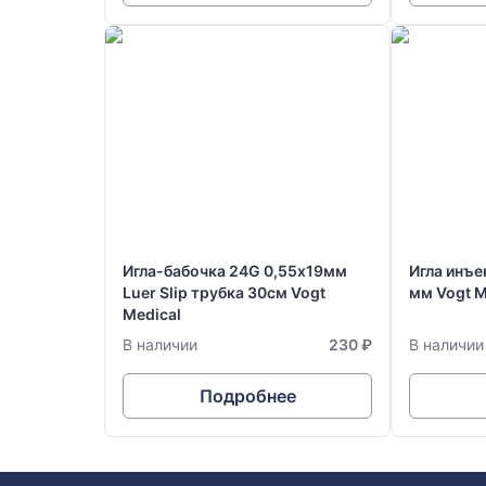
Игла-бабочка 24G 0,55х19мм
Игла инъе
Luer Slip трубка 30см Vogt
мм Vogt M
Medical
В наличии
230 ₽
В наличии
Подробнее