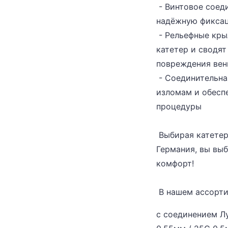
- Винтовое соеди
надёжную фиксац
- Рельефные кры
катетер и сводя
повреждения ве
- Соединительна
изломам и обесп
процедуры
Выбирая катетеры
Германия, вы выб
комфорт!
В нашем ассорти
с соединением Лу