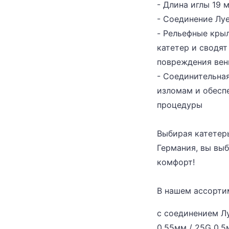
- Длина иглы 19 
- Соединение Луе
- Рельефные кры
катетер и сводя
повреждения ве
- Соединительная
изломам и обесп
процедуры
Выбирая катетеры
Германия, вы выб
комфорт!
В нашем ассорти
с соединением Лу
0,55мм / 25G 0,5