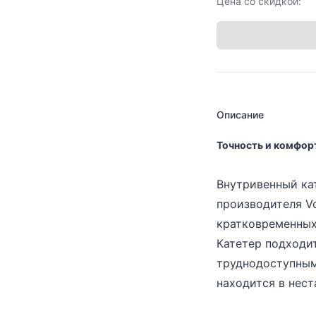
Цена со скидкой:
Описание
Точность и комфор
Внутривенный ка
производителя Vo
кратковременных
Катетер подходит
труднодоступными
находится в нес