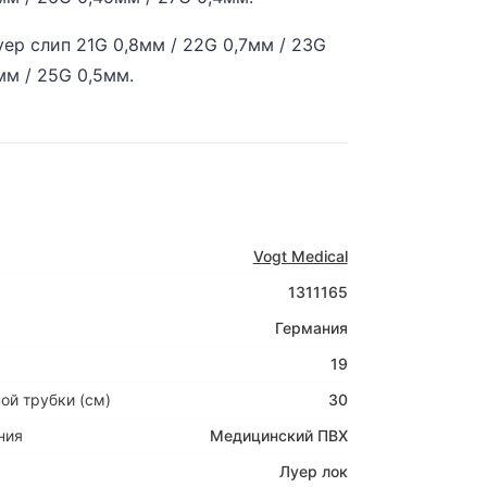
ер слип 21G 0,8мм / 22G 0,7мм / 23G
мм / 25G 0,5мм.
Vogt Medical
1311165
Германия
19
ой трубки (см)
30
ния
Медицинский ПВХ
Луер лок