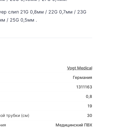
ер слип 21G 0,8мм / 22G 0,7мм / 23G
мм / 25G 0,5мм .
Vogt Medical
Германия
1311163
0,8
19
ой трубки (см)
30
ния
Медицинский ПВХ