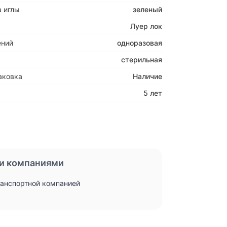
 иглы
зеленый
Луер лок
ений
одноразовая
стерильная
аковка
Наличие
5 лет
и компаниями
ранспортной компанией