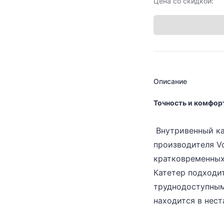
Цена со скидкой:
Описание
Точность и комфор
Внутривенный ка
производителя Vo
кратковременных
Катетер подходит
труднодоступными
находится в нес