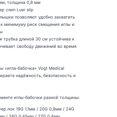
 мм, толщина 0,8 мм
р слип Luer slip
лышки позволяют удобно захватить
т к минимуму риск смещения иглы и
ны
я трубка длиной 30 см устойчива к
ечивает свободу движений во время
 «игла-бабочка» Vogt Medical
ираете надёжность, безопасность и
менте иглы-бабочки разной толщины:
ер лок 19G 1,1мм / 20G 0,9мм / 24G
мм / 26G 0,45мм / 27G 0,4мм.