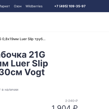
Маркет
Озон
Wildberries
+7 (495) 109-35-97
 0,8х19мм Luer Slip труб...
абочка 21G
м Luer Slip
 30см Vogt
т в наличии
2 240 ₽
1 904 ₽