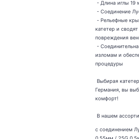
- Длина иглы 19
- Соединение Луе
- Рельефные кры
катетер и сводя
повреждения ве
- Соединительна
изломам и обесп
процедуры
Выбирая катетеры
Германия, вы выб
комфорт!
В нашем ассорти
с соединением Лу
0,55мм / 25G 0,5