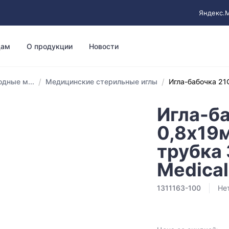
Яндекс.
цам
О продукции
Новости
/
/
дные м...
Медицинские стерильные иглы
Игла-бабочка 21G
Игла-б
0,8х19м
трубка
Medical
1311163-100
Не