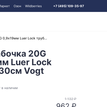
Маркет
Озон
Wildberries
+7 (495) 109-35-97
 0,9х19мм Luer Lock труб...
абочка 20G
м Luer Lock
 30см Vogt
 в наличии
1 132 ₽
962 ₽