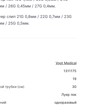
мм / 26G 0,45мм / 27G 0,4мм.
ер слип 21G 0,8мм / 22G 0,7мм / 23G
мм / 25G 0,5мм.
Vogt Medical
1311175
19
ой трубки (см)
30
Луер лок
ений
одноразовый