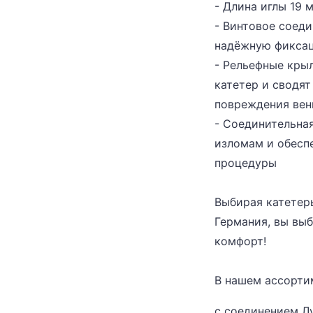
- Длина иглы 19 
- Винтовое соеди
надёжную фиксац
- Рельефные кры
катетер и сводя
повреждения ве
- Соединительная
изломам и обесп
процедуры
Выбирая катетеры
Германия, вы выб
комфорт!
В нашем ассорти
с соединением Лу