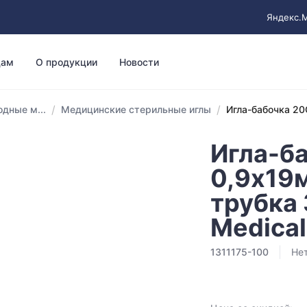
Яндекс.
цам
О продукции
Новости
/
/
дные м...
Медицинские стерильные иглы
Игла-бабочка 20G
Игла-б
0,9х19м
трубка
Medical
1311175-100
Нет