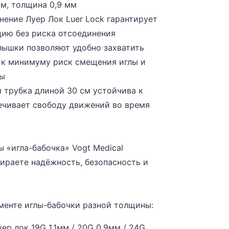
мм, толщина 0,9 мм
нение Луер Лок Luer Lock гарантирует
ию без риска отсоединения
лышки позволяют удобно захватить
т к минимуму риск смещения иглы и
ны
 трубка длиной 30 см устойчива к
ечивает свободу движений во время
 «игла-бабочка» Vogt Medical
ираете надёжность, безопасность и
менте иглы-бабочки разной толщины:
ер лок 19G 1,1мм / 20G 0,9мм / 24G