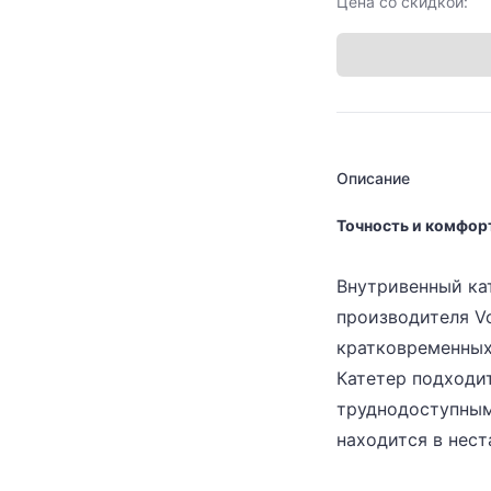
Цена со скидкой:
Описание
Точность и комфор
Внутривенный ка
производителя Vo
кратковременных
Катетер подходит
труднодоступными
находится в нес