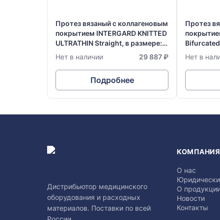
Протез вязаный с коллагеновым
Протез в
покрытием INTERGARD KNITTED
покрытие
ULTRATHIN Straight, в размере:
Bifurcated
Ø 7 мм х 20 см
х 50 см
Нет в наличии
29 887 ₽
Нет в нал
Подробнее
КОМПАНИ
О нас
Юридически
Дистрибьютор медицинского
О продукци
оборудования и расходных
Новости
Контакты
материалов. Поставки по всей
России.