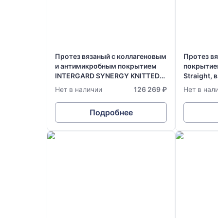
Протез вязаный с коллагеновым
Протез в
и антимикробным покрытием
покрытие
INTERGARD SYNERGY KNITTED
Straight, 
ULTRATHIN Stright Radially
см
Нет в наличии
126 269 ₽
Нет в нал
Supported (RS 30см), в размере:
Ø 6 мм х 70 см
Подробнее