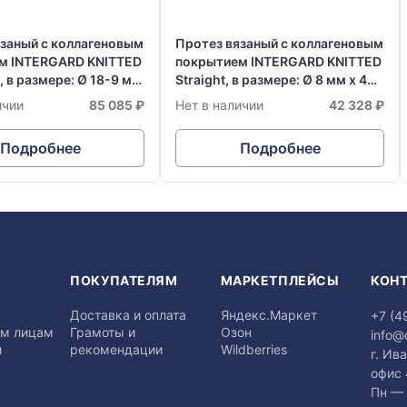
язаный с коллагеновым
Протез вязаный с коллагеновым
м INTERGARD KNITTED
покрытием INTERGARD KNITTED
, в размере: Ø 18-9 мм
Straight, в размере: Ø 8 мм х 40
см
ичии
85 085 ₽
Нет в наличии
42 328 ₽
Подробнее
Подробнее
Я
ПОКУПАТЕЛЯМ
МАРКЕТПЛЕЙСЫ
КОН
Доставка и оплата
Яндекс.Маркет
+7 (4
м лицам
Грамоты и
Озон
info@
и
рекомендации
Wildberries
г. Ив
офис
Пн — 