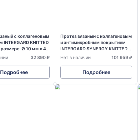
язаный с коллагеновым
Протез вязаный с коллагеновым
м INTERGARD KNITTED
и антимикробным покрытием
в размере: Ø 10 мм х 40
INTERGARD SYNERGY KNITTED
Bifurcated, в размере: Ø 14-7 мм
ичии
32 890 ₽
Нет в наличии
101 959 ₽
х 50 см
Подробнее
Подробнее