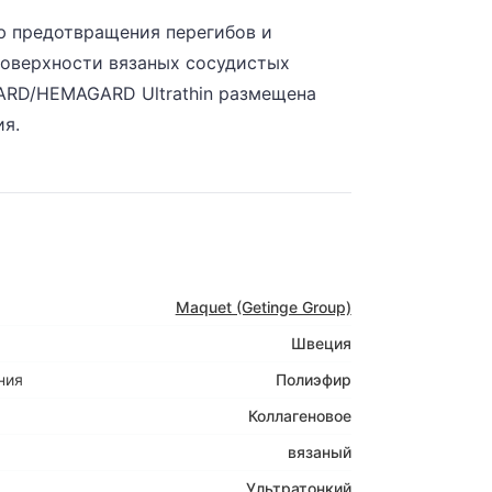
ю предотвращения перегибов и
поверхности вязаных сосудистых
ARD/HEMAGARD Ultrathin размещена
я.
Maquet (Getinge Group)
Швеция
ния
Полиэфир
Коллагеновое
вязаный
Ультратонкий