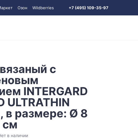
Маркет
Озон
Wildberries
+7 (495) 109-35-97
вязаный с
еновым
ием INTERGARD
D ULTRATHIN
t, в размере: Ø 8
 см
Нет в наличии