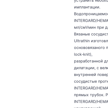
устранить необх
имплантации.
Водопроницаемос
INTERGARD/HEMAG
мл/cмVмин при да
Вязаные сосуди
Ultrathin изгото
основовязаного п
lock-knit),
разработанной д
дилатэции, с ве
внутренней пове
сосудистые прот
INTERGARD/HEMAG
прямых трубок. 
INTERGARD/HEMA