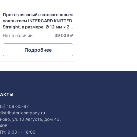
Протез вязаный с коллагеновым
покрытием INTERGARD KNITTED
Straight, в размере: Ø 12 мм х 20
см
Нет в наличии
39 039 ₽
Подробнее
ТАКТЫ
95) 109-35-97
distributor-company.ru
аново, ул. 10 Августа, дом 43,
 406
Пт: 9:00 — 18:00