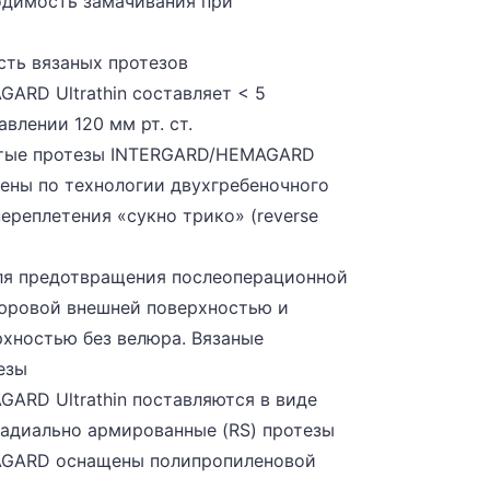
одимость замачивания при
ть вязаных протезов
ARD Ultrathin составляет < 5
влении 120 мм рт. ст.
стые протезы INTERGARD/HEMAGARD
влены по технологии двухгребеночного
ереплетения «сукно трико» (reverse
ля предотвращения послеоперационной
люровой внешней поверхностью и
рхностью без велюра. Вязаные
езы
ARD Ultrathin поставляются в виде
Радиально армированные (RS) протезы
GARD оснащены полипропиленовой