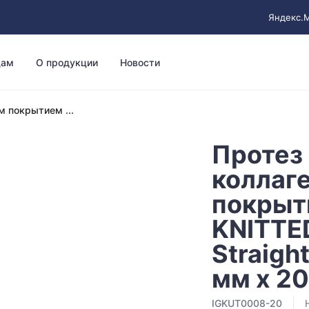
Яндекс.
цам
О продукции
Новости
м покрытием ...
Протез 
коллаг
покрыт
KNITTE
Straigh
мм х 20
IGKUT0008-20