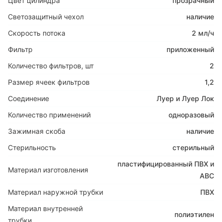
Цвет цилиндра
прозрачный
Светозащитный чехол
наличие
Скорость потока
2 мл/ч
Фильтр
приложенный
Количество фильтров, шт
2
Размер ячеек фильтров
1,2
Соединение
Луер и Луер Лок
Количество применений
одноразовый
Зажимная скоба
наличие
Стерильность
стерильный
пластифицированный ПВХ и
Материал изготовления
АВС
Материал наружной трубки
ПВХ
Материал внутренней
полиэтилен
трубки