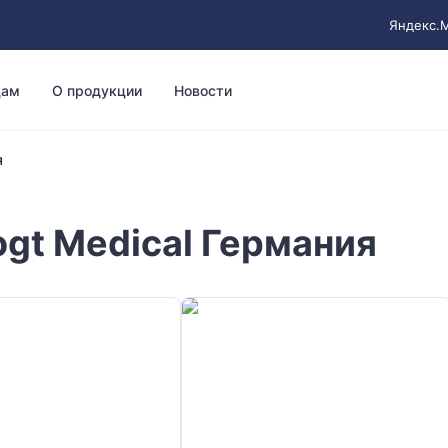
Яндекс.
цам
О продукции
Новости
я
gt Medical Германия