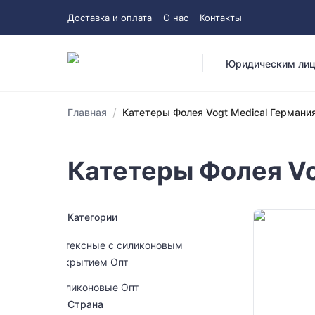
Доставка и оплата
О нас
Контакты
Юридическим ли
/
Главная
Катетеры Фолея Vogt Medical Германи
Катетеры Фолея Vo
Категории
Латексные с силиконовым
покрытием Опт
Силиконовые Опт
Страна