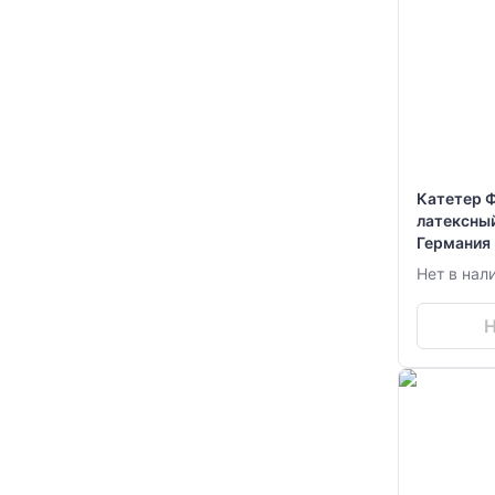
Катетер Ф
латексный Vogt Medic
Германия
Нет в нал
Н