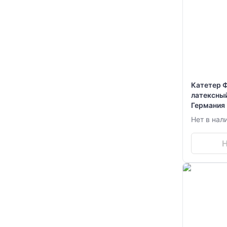
Катетер Ф
латексный
Германия
Нет в нал
Н