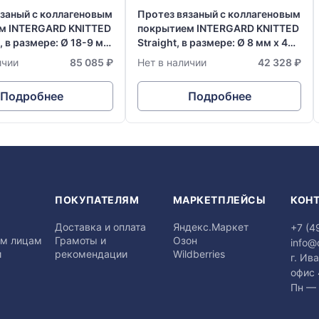
язаный с коллагеновым
Протез вязаный с коллагеновым
м INTERGARD KNITTED
покрытием INTERGARD KNITTED
, в размере: Ø 18-9 мм
Straight, в размере: Ø 8 мм х 40
см
ичии
85 085 ₽
Нет в наличии
42 328 ₽
Подробнее
Подробнее
Я
ПОКУПАТЕЛЯМ
МАРКЕТПЛЕЙСЫ
КОН
Доставка и оплата
Яндекс.Маркет
+7 (4
м лицам
Грамоты и
Озон
info@
и
рекомендации
Wildberries
г. Ив
офис
Пн — 