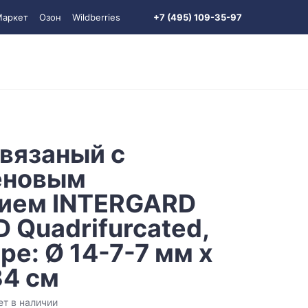
Маркет
Озон
Wildberries
+7 (495) 109-35-97
вязаный с
еновым
ием INTERGARD
 Quadrifurcated,
ре: Ø 14-7-7 мм х
34 см
ет в наличии