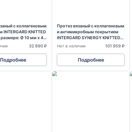
язаный с коллагеновым
Протез вязаный с коллагеновым
м INTERGARD KNITTED
и антимикробным покрытием
в размере: Ø 10 мм х 40
INTERGARD SYNERGY KNITTED
Bifurcated, в размере: Ø 14-7 мм
ичии
32 890 ₽
Нет в наличии
101 959 ₽
х 50 см
Подробнее
Подробнее