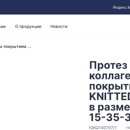
Яндекс.
цам
О продукции
Новости
м покрытием ...
Протез 
коллаг
покрыт
KNITTED
в разме
15-35-
IGKQ140707/1
Н