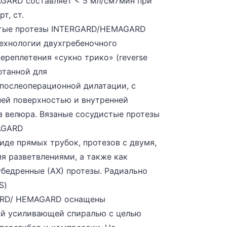
ARD составляет < 5 мл/см7мин при
т, ст.
стые протезы INTERGARD/HEMAGARD
технологии двухгребеночного
ереплетения «сукно трико» (reverse
ботанной для
послеоперационной дилатации, с
ей поверхностью и внутренней
з велюра. Вязаные сосудистые протезы
AGARD
иде прямых трубок, протезов с двумя,
я разветвлениями, а также как
бедренные (АХ) протезы. Радиально
S)
ARD/ HEMAGARD оснащены
й усиливающей спиралью с целью