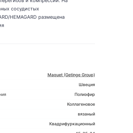
перегибов и компрессии. На
аных сосудистых
GARD/HEMAGARD размещена
ия
Maquet (Getinge Group)
Швеция
ния
Полиэфир
Коллагеновое
вязаный
Квадрифуркационный