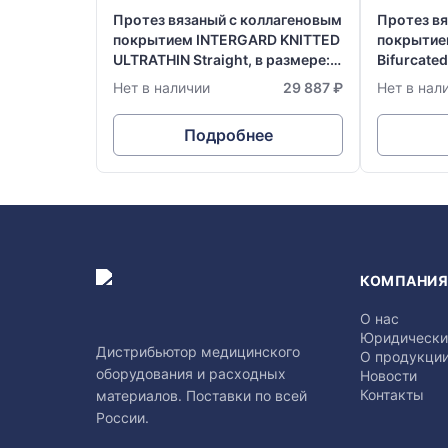
Протез вязаный с коллагеновым
Протез в
покрытием INTERGARD KNITTED
покрытие
ULTRATHIN Straight, в размере:
Bifurcated
Ø 7 мм х 20 см
х 50 см
Нет в наличии
29 887 ₽
Нет в нал
Подробнее
КОМПАНИ
О нас
Юридически
Дистрибьютор медицинского
О продукци
оборудования и расходных
Новости
Контакты
материалов. Поставки по всей
России.