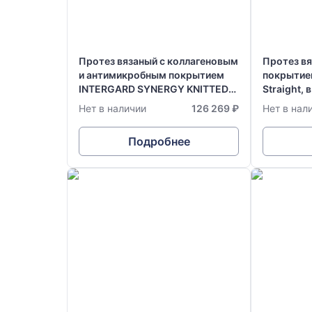
Протез вязаный с коллагеновым
Протез в
и антимикробным покрытием
покрытие
INTERGARD SYNERGY KNITTED
Straight, 
ULTRATHIN Stright Radially
см
Нет в наличии
126 269 ₽
Нет в нал
Supported (RS 30см), в размере:
Ø 6 мм х 70 см
Подробнее