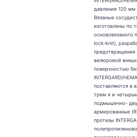
INTERGARD/HEMAG
давлении 120 мм р
Вязаные сосуди
изготовлены по 
основовязаного п
lock-knit), разра
предотвращения 
велюровой внешн
поверхностью бе
INTERGARD/HEM
поставляются в в
трем я и четырьм
подмышечно- дву
армированные (R
протезы INTERG
полипропиленово