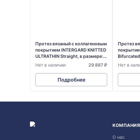
Протез вязаный с коллагеновым
Протез в
покрытием INTERGARD KNITTED
покрытие
ULTRATHIN Straight, в размере:
Bifurcated
Ø 7 мм х 20 см
х 50 см
Нет в наличии
29 887 ₽
Нет в нал
Подробнее
КОМПАНИ
О нас