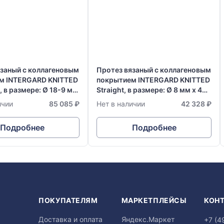
язаный с коллагеновым
Протез вязаный с коллагеновым
м INTERGARD KNITTED
покрытием INTERGARD KNITTED
, в размере: Ø 18-9 мм
Straight, в размере: Ø 8 мм х 40
см
ичии
85 085 ₽
Нет в наличии
42 328 ₽
Подробнее
Подробнее
Я
ПОКУПАТЕЛЯМ
МАРКЕТПЛЕЙСЫ
КОН
Доставка и оплата
Яндекс.Маркет
+7 (4