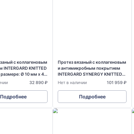
язаный с коллагеновым
Протез вязаный с коллагеновым
м INTERGARD KNITTED
и антимикробным покрытием
в размере: Ø 10 мм х 40
INTERGARD SYNERGY KNITTED
Bifurcated, в размере: Ø 14-7 мм
ичии
32 890 ₽
Нет в наличии
101 959 ₽
х 50 см
Подробнее
Подробнее