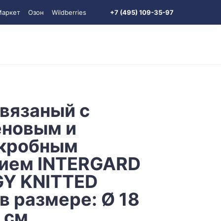
Маркет
Озон
Wildberries
+7 (495) 109-35-97
вязаный с
еновым и
кробным
ием INTERGARD
Y KNITTED
 в размере: Ø 18
 см