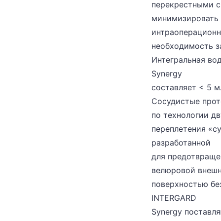
перекрестными с
минимизировать
интраоперационн
необходимость з
Интегральная во
Synergy
составляет < 5 м
Сосудистые прот
по технологии д
переплетения «сук
разработанной
для предотвраще
велюровой внешн
поверхностью бе
INTERGARD
Synergy поставля