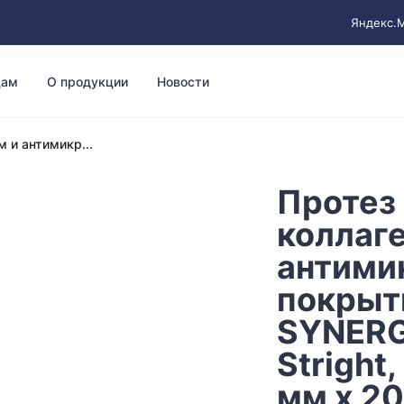
Яндекс.
цам
О продукции
Новости
 и антимикр...
Протез 
коллаг
антими
покрыт
SYNERG
Stright,
мм х 20