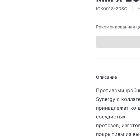
IGK0018-20SG
Н
Рекомендованная ц
Описание
Противоминробн
Synergy с колла
принадлежат ко 
сосудистых
протезов, изгото
покрытием из вы