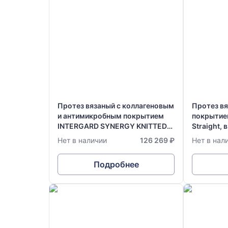
Протез вязаный с коллагеновым
Протез в
и антимикробным покрытием
покрытие
INTERGARD SYNERGY KNITTED
Straight, 
ULTRATHIN Stright Radially
см
Нет в наличии
126 269 ₽
Нет в нал
Supported (RS 30см), в размере:
Ø 6 мм х 70 см
Подробнее