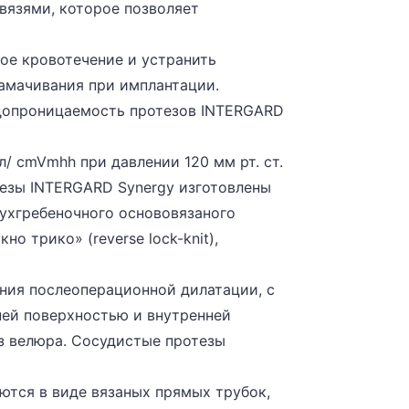
вязями, которое позволяет
ое кровотечение и устранить
амачивания при имплантации.
допроницаемость протезов INTERGARD
л/ cmVmhh при давлении 120 мм рт. ст.
езы INTERGARD Synergy изготовлены
вухгребеночного основовязаного
но трико» (reverse lock-knit),
ния послеоперационной дилатации, с
ей поверхностью и внутренней
з велюра. Сосудистые протезы
ются в виде вязаных прямых трубок,