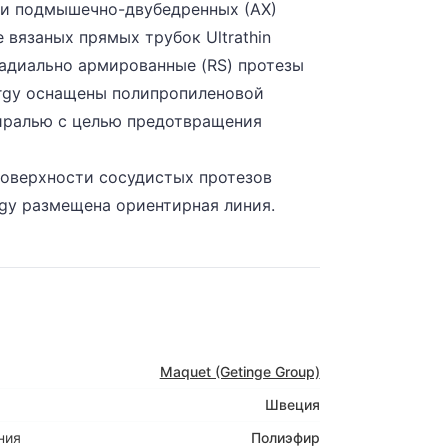
и подмышечно-двубедренных (АХ)
е вязаных прямых трубок Ultrathin
Радиально армированные (RS) протезы
rgy оснащены полипропиленовой
ралью с целью предотвращения
поверхности сосудистых протезов
gy размещена ориентирная линия.
Maquet (Getinge Group)
Швеция
ния
Полиэфир