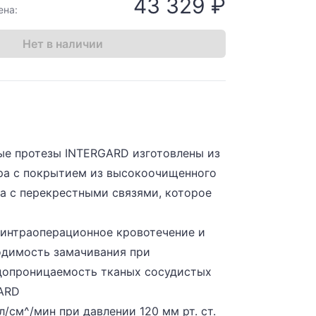
43 329 ₽
ена:
Нет в наличии
ые протезы INTERGARD изготовлены из
ра с покрытием из высокоочищенного
а с перекрестными связями, которое
интраоперационное кровотечение и
одимость замачивания при
допроницаемость тканых сосудистых
ARD
л/см^/мин при давлении 120 мм рт. ст.