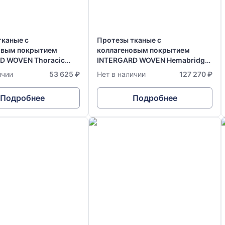
тканые с
Протезы тканые с
овым покрытием
коллагеновым покрытием
D WOVEN Thoracic
INTERGARD WOVEN Hemabridge,
ft, в размере: Ø 32 мм
в размере: Ø 28-10 мм х 35-40
ичии
53 625 ₽
Нет в наличии
127 270 ₽
см
Подробнее
Подробнее