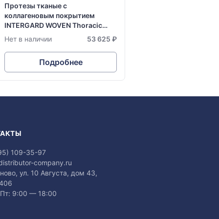
Протезы тканые с
коллагеновым покрытием
INTERGARD WOVEN Thoracic
Aortic Graft, в размере: Ø 30 мм
Нет в наличии
53 625 ₽
х 15 см
Подробнее
ТАКТЫ
95) 109-35-97
distributor-company.ru
аново, ул. 10 Августа, дом 43,
 406
Пт: 9:00 — 18:00