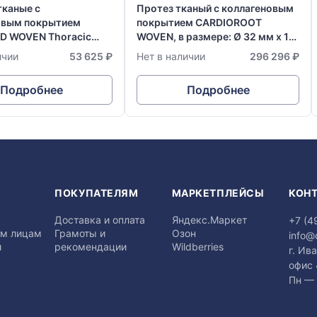
тканые с
Протез тканый с коллагеновым
овым покрытием
покрытием CARDIOROOT
D WOVEN Thoracic
WOVEN, в размере: Ø 32 мм х 15
ft, в размере: Ø 26 мм
см
ичии
53 625 ₽
Нет в наличии
296 296 ₽
Подробнее
Подробнее
Я
ПОКУПАТЕЛЯМ
МАРКЕТПЛЕЙСЫ
КОН
Доставка и оплата
Яндекс.Маркет
+7 (4
м лицам
Грамоты и
Озон
info@
и
рекомендации
Wildberries
г. Ив
офис
Пн — 