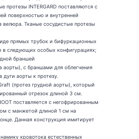
ые протезы INTERGARD поставляются с
ей поверхностью и внутренней
з велюра. Тканые сосудистые протезы
виде прямых трубок и бифуркационных
же в следующих особых конфигурациях;
одной браншей
га аорты), с браншами для облегчения
 дуги аорты к протезу.
 Graft (протез грудной аорты), который
ированный отрезок длиной 3 см.
ROOT поставляется с негофрированным
ом с манжетой длиной 1 см на
онце. Данная конструкция имитирует
инамику кровотока естественных