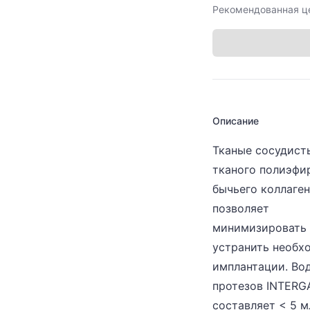
Рекомендованная ц
Описание
Тканые сосудист
тканого полиэфи
бычьего коллаген
позволяет
минимизировать 
устранить необх
имплантации. Во
протезов INTERG
составляет < 5 м