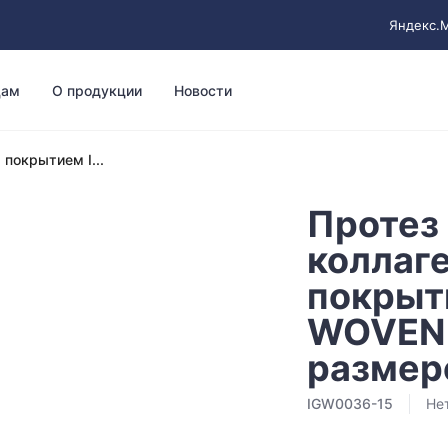
Яндекс.
цам
О продукции
Новости
покрытием I...
Протез
коллаг
покрыт
WOVEN S
размере
IGW0036-15
Не