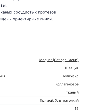
ьвы.
тканых сосудистых протезов
щены ориентирные линии.
Maquet (Getinge Group)
Швеция
ния
Полиэфир
Коллагеновое
тканый
Прямой
,
Ультратонкий
15