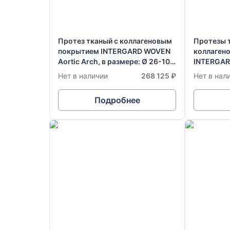
Протез тканый с коллагеновым
Протезы 
покрытием INTERGARD WOVEN
коллаген
Aortic Arch, в размере: Ø 26-10-
INTERGAR
8-8-10 мм х 50-30-30-30-30 см
Aortic Gra
Нет в наличии
268 125 ₽
Нет в нал
х 15 см
Подробнее