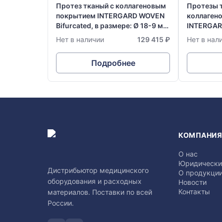
Протез тканый с коллагеновым
Протезы 
покрытием INTERGARD WOVEN
коллаген
Bifurcated, в размере: Ø 18-9 мм
INTERGAR
х 50 см
Aortic Gra
Нет в наличии
129 415 ₽
Нет в нал
х 15 см
Подробнее
КОМПАНИ
О нас
Юридически
Дистрибьютор медицинского
О продукци
оборудования и расходных
Новости
Контакты
материалов. Поставки по всей
России.