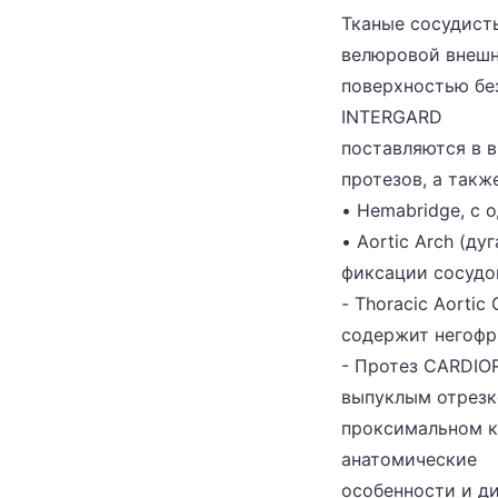
Тканые сосудист
велюровой внешн
поверхностью бе
INTERGARD
поставляются в 
протезов, а так
• Hemabridge, с 
• Aortic Arch (ду
фиксации сосудов
- Thoracic Aortic
содержит негофр
- Протез CARDIO
выпуклым отрезк
проксимальном к
анатомические
особенности и д