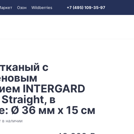
Маркет
Озон
Wildberries
+7 (495) 109-35-97
 тканый с
еновым
ием INTERGARD
traight, в
: Ø 36 мм х 15 см
т в наличии