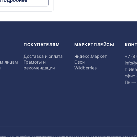
Подробнее
Я
ПОКУПАТЕЛЯМ
МАРКЕТПЛЕЙСЫ
КОН
Доставка и оплата
Яндекс.Маркет
+7 (4
м лицам
Грамоты и
Озон
info@
и
рекомендации
Wildberries
г. Ив
офис
Пн — 
вленная на сайте, зарегистрирована в соответствии с законодательством Р