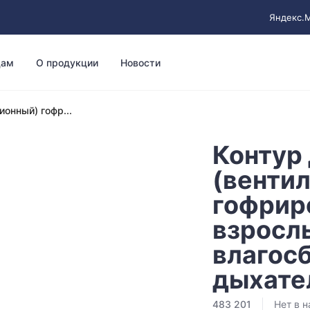
Яндекс.
цам
О продукции
Новости
онный) гофр...
Контур
(венти
гофрир
взросл
влагосб
дыхате
483 201
Нет в н