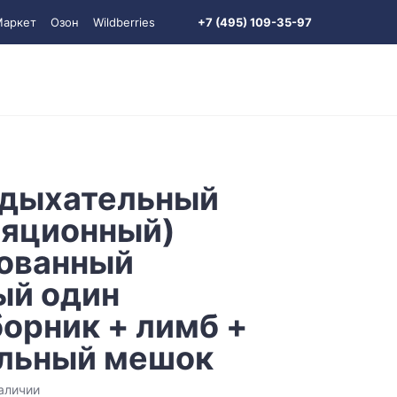
Маркет
Озон
Wildberries
+7 (495) 109-35-97
 дыхательный
ляционный)
ованный
ый один
орник + лимб +
льный мешок
аличии