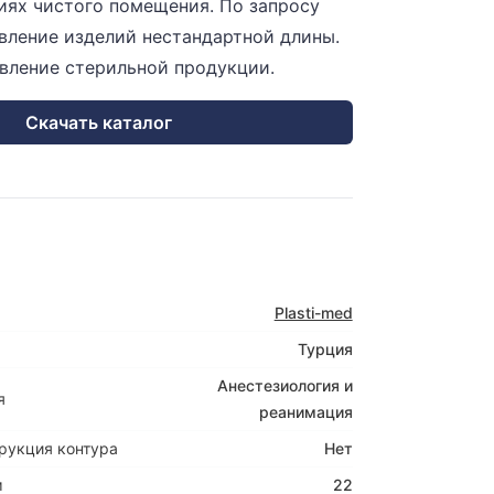
иях чистого помещения. По запросу
вление изделий нестандартной длины.
вление стерильной продукции.
Скачать каталог
Plasti-med
Турция
Анестезиология и
я
реанимация
рукция контура
Нет
м
22