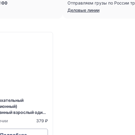
7:00
Отправляем грузы по России т
Деловые линии
ыхательный
ционный)
анный взрослый один
рник
ичии
379 ₽