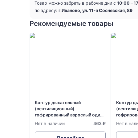
Товар можно забрать в рабочие дни с
10:00 – 1
по адресу:
г.Иваново, ул. 11-я Сосневская, 89
Рекомендуемые товары
Контур дыхательный
Контур д
(вентиляционный)
(вентиля
гофрированный взрослый один
гофриров
влагосборник + лимб
влагосбо
Нет в наличии
463 ₽
Нет в нал