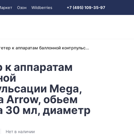
Маркет
Озон
Wildberries
+7 (495) 109-35-97
тетер к аппаратам баллонной контрпульс...
р к аппаратам
ной
ульсации Mega,
 Arrow, обьем
 30 мл, диаметр
Нет в наличии