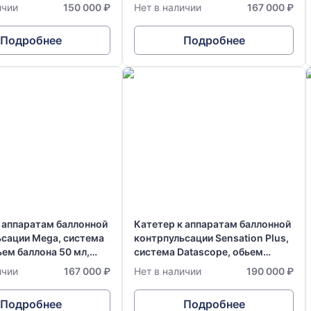
тр 7,5 FR
мл, диаметр 8,0 FR
ичии
150 000 ₽
Нет в наличии
167 000 ₽
Подробнее
Подробнее
 аппаратам баллонной
Катетер к аппаратам баллонной
ьсации Mega, система
контрпульсации Sensation Plus,
ьем баллона 50 мл,
система Datascope, обьем
,0 FR
баллона 50 мл, диаметр 8,0 FR
ичии
167 000 ₽
Нет в наличии
190 000 ₽
Подробнее
Подробнее