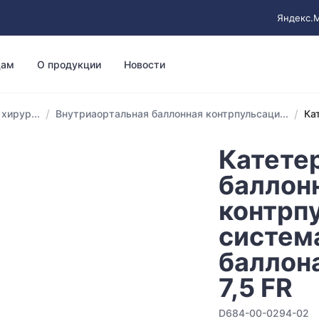
Яндекс.
цам
О продукции
Новости
/
/
хирур...
Внутриаортальная баллонная контрпульсаци...
Ка
Катете
баллон
контрп
система
баллона
7,5 FR
D684-00-0294-02