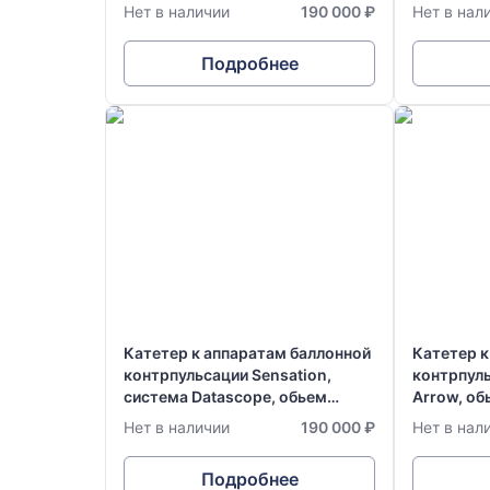
баллона 34 мл, диаметр 7,0 FR
мл, диаме
Нет в наличии
190 000 ₽
Нет в нал
Подробнее
Катетер к аппаратам баллонной
Катетер к
контрпульсации Sensation,
контрпул
система Datascope, обьем
Arrow, об
баллона 40 мл, диаметр 7,0 FR
диаметр 8
Нет в наличии
190 000 ₽
Нет в нал
Подробнее