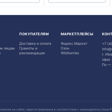
Я
ПОКУПАТЕЛЯМ
МАРКЕТПЛЕЙСЫ
КОН
Доставка и оплата
Яндекс.Маркет
+7 (4
м лицам
Грамоты и
Озон
info@
и
рекомендации
Wildberries
г. Ив
офис
Пн — 
вленная на сайте, зарегистрирована в соответствии с законодательством Р