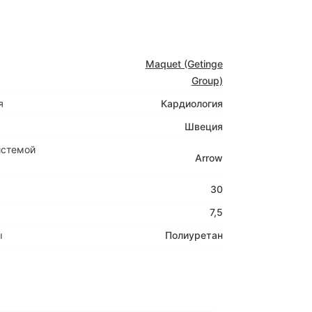
Maquet (Getinge
Group)
я
Кардиология
Швеция
истемой
Arrow
30
7,5
ы
Полиуретан