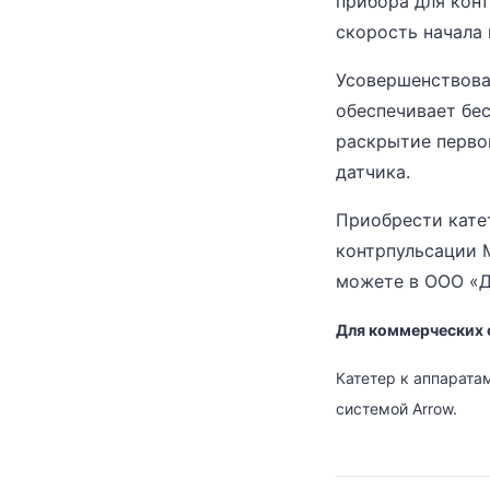
прибора для конт
скорость начала
Усовершенствова
обеспечивает бес
раскрытие перво
датчика.
Приобрести кате
контрпульсации M
можете в ООО «Д
Для коммерческих 
Катетер к аппарата
системой Arrow.